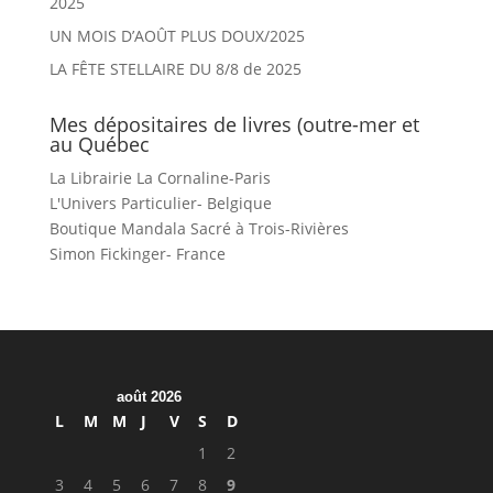
2025
UN MOIS D’AOÛT PLUS DOUX/2025
LA FÊTE STELLAIRE DU 8/8 de 2025
Mes dépositaires de livres (outre-mer et
au Québec
La Librairie La Cornaline-Paris
L'Univers Particulier- Belgique
Boutique Mandala Sacré à Trois-Rivières
Simon Fickinger- France
août 2026
L
M
M
J
V
S
D
1
2
3
4
5
6
7
8
9