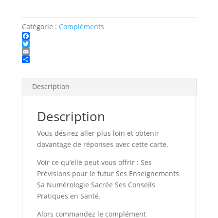
Catégorie :
Compléments
F
a
T
c
w
E
e
i
m
P
b
t
a
a
o
t
i
r
Description
o
e
l
t
k
r
a
g
Description
e
r
Vous désirez aller plus loin et obtenir
davantage de réponses avec cette carte.
Voir ce qu’elle peut vous offrir : Ses
Prévisions pour le futur Ses Enseignements
Sa Numérologie Sacrée Ses Conseils
Pratiques en Santé.
Alors commandez le complément