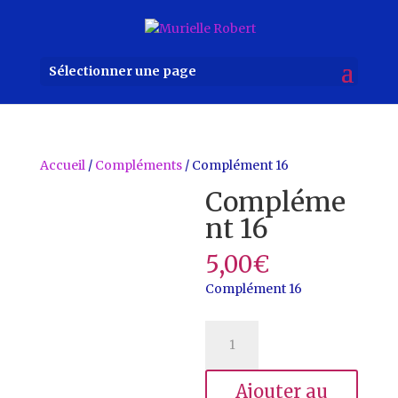
Sélectionner une page
Accueil
/
Compléments
/ Complément 16
Compléme
nt 16
5,00
€
Complément 16
quantité
de
Complément
Ajouter au
16