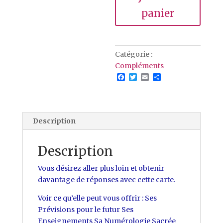
panier
Catégorie :
Compléments
F
T
E
P
a
w
m
a
c
i
a
r
e
t
i
t
b
t
l
a
o
e
g
Description
o
r
e
k
r
Description
Vous désirez aller plus loin et obtenir
davantage de réponses avec cette carte.
Voir ce qu’elle peut vous offrir : Ses
Prévisions pour le futur Ses
Enseignements Sa Numérologie Sacrée