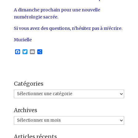
A dimanche prochain pour une nouvelle
numérologie sacrée.
Si vous avez des questions, n’hésitez pas à m’écrire.
Murielle
F
T
E
P
a
w
m
a
c
i
a
r
e
t
i
t
b
t
l
a
o
e
g
o
r
e
Catégories
k
r
Catégories
Archives
Archives
Articles récents