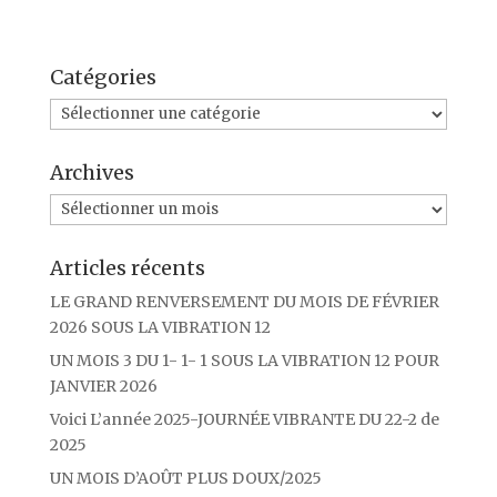
e
t
i
t
b
t
l
a
o
e
g
o
r
e
Catégories
k
r
Catégories
Archives
Archives
Articles récents
LE GRAND RENVERSEMENT DU MOIS DE FÉVRIER
2026 SOUS LA VIBRATION 12
UN MOIS 3 DU 1- 1- 1 SOUS LA VIBRATION 12 POUR
JANVIER 2026
Voici L’année 2025-JOURNÉE VIBRANTE DU 22-2 de
2025
UN MOIS D’AOÛT PLUS DOUX/2025