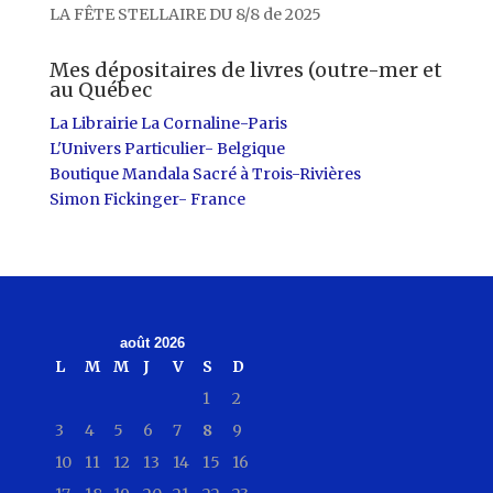
LA FÊTE STELLAIRE DU 8/8 de 2025
Mes dépositaires de livres (outre-mer et
au Québec
La Librairie La Cornaline-Paris
L'Univers Particulier- Belgique
Boutique Mandala Sacré à Trois-Rivières
Simon Fickinger- France
août 2026
L
M
M
J
V
S
D
1
2
3
4
5
6
7
8
9
10
11
12
13
14
15
16