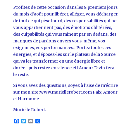
Profitez de cette occasion dans les 8 premiers jours
du mois d’août pour libérer, alléger, vous décharger
de tout ce qui pèse lourd, des responsabilités qui ne
vous appartiennent pas, des émotions oblitérées,
des culpabilités qui vous minent par en dedans, des
manques de pardons envers vous-même, vos
exigences, vos performances…Portez toutes ces
énergies, et déposez-les sur le plateau de la Source
qui va les transformer en une énergie libre et
dorée…puis restez en silence et l’Amour Divin fera
le reste.
Si vous avez des questions, soyez à l’aise de m’écrire
sur mon site :www.muriellerobert.com Paix, Amour
et Harmonie
Murielle Robert.
F
T
E
P
a
w
m
a
c
i
a
r