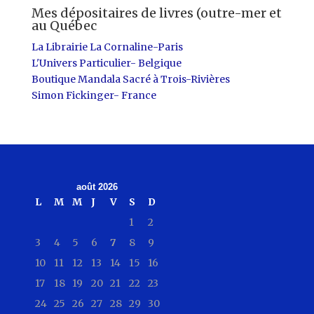
Mes dépositaires de livres (outre-mer et
au Québec
La Librairie La Cornaline-Paris
L'Univers Particulier- Belgique
Boutique Mandala Sacré à Trois-Rivières
Simon Fickinger- France
août 2026
L
M
M
J
V
S
D
1
2
3
4
5
6
7
8
9
10
11
12
13
14
15
16
17
18
19
20
21
22
23
24
25
26
27
28
29
30