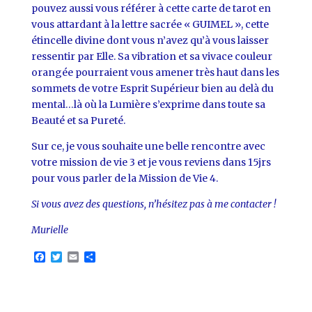
pouvez aussi vous référer à cette carte de tarot en
vous attardant à la lettre sacrée « GUIMEL », cette
étincelle divine dont vous n’avez qu’à vous laisser
ressentir par Elle. Sa vibration et sa vivace couleur
orangée pourraient vous amener très haut dans les
sommets de votre Esprit Supérieur bien au delà du
mental…là où la Lumière s’exprime dans toute sa
Beauté et sa Pureté.
Sur ce, je vous souhaite une belle rencontre avec
votre mission de vie 3 et je vous reviens dans 15jrs
pour vous parler de la Mission de Vie 4.
Si vous avez des questions, n’hésitez pas à me contacter !
Murielle
F
T
E
P
a
w
m
a
c
i
a
r
e
t
i
t
b
t
l
a