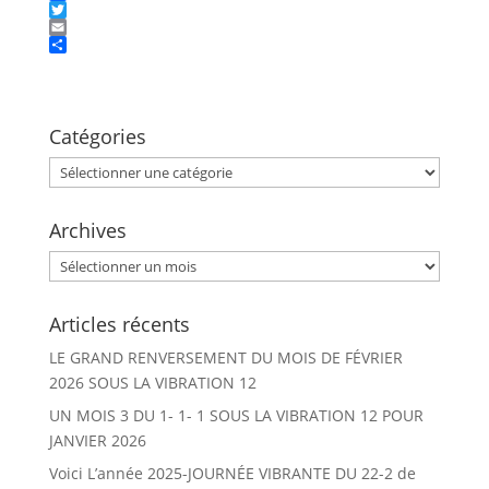
F
a
T
c
w
E
e
i
m
P
b
t
a
a
o
t
i
r
o
e
l
t
k
r
a
Catégories
g
e
Catégories
r
Archives
Archives
Articles récents
LE GRAND RENVERSEMENT DU MOIS DE FÉVRIER
2026 SOUS LA VIBRATION 12
UN MOIS 3 DU 1- 1- 1 SOUS LA VIBRATION 12 POUR
JANVIER 2026
Voici L’année 2025-JOURNÉE VIBRANTE DU 22-2 de