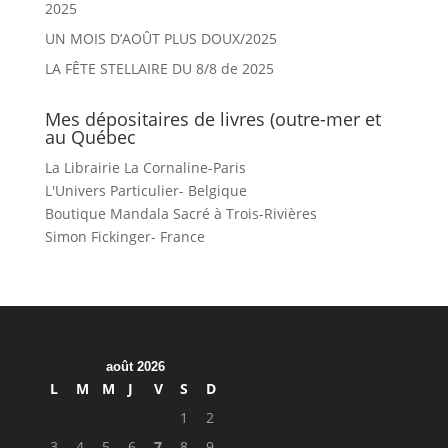
2025
UN MOIS D’AOÛT PLUS DOUX/2025
LA FÊTE STELLAIRE DU 8/8 de 2025
Mes dépositaires de livres (outre-mer et
au Québec
La Librairie La Cornaline-Paris
L'Univers Particulier- Belgique
Boutique Mandala Sacré à Trois-Rivières
Simon Fickinger- France
août 2026
L
M
M
J
V
S
D
1
2
3
4
5
6
7
8
9