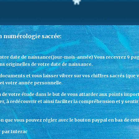
n numérologie sacrée:
otre date de naissance(jour-mois-année) Vous recevrez 9 page
ns originelles de votre date de naissance.
ocuments et vous laisser vibrer sur vos chiffres sacrés (que v
 et votre année personnelle.
de votre étude dans le but de vous attarder aux points impor
 à redécouvrir et ainsi faciliter la compréhension et y sentir 
ation que vous pouvez régler avec le bouton paypal en bas de ce
r par Interac