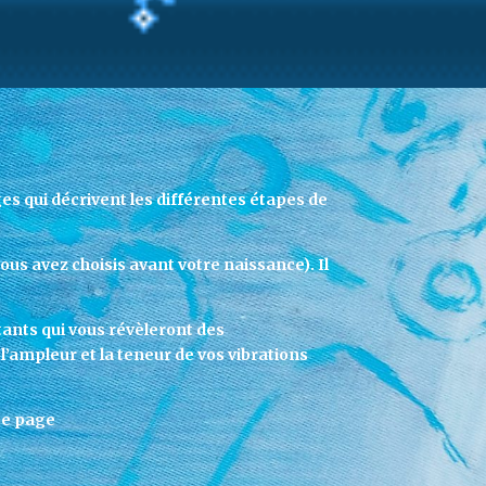
s qui décrivent les différentes étapes de
ous avez choisis avant votre naissance). Il
tants qui vous révèleront des
l’ampleur et la teneur de vos vibrations
tte page