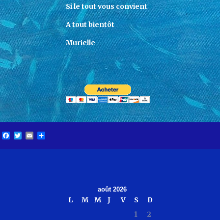
Si le tout vous convient
A tout bientôt
Murielle
Facebook
Twitter
Email
Partager
août 2026
L
M
M
J
V
S
D
1
2