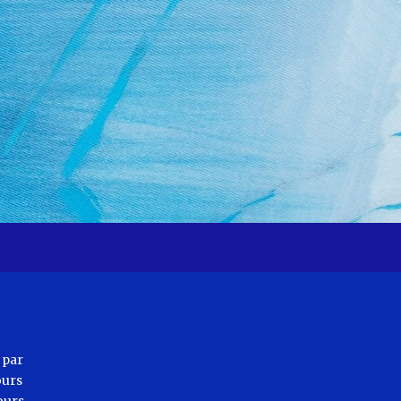
t par
ours