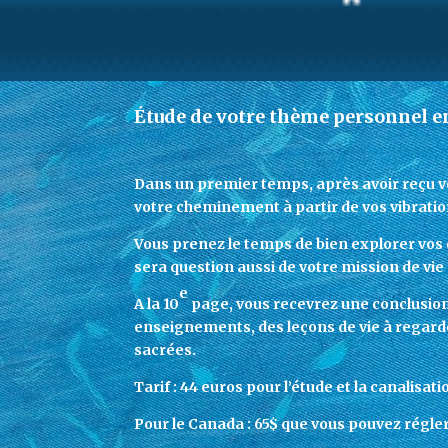
Étude de votre thème personnel e
Dans un premier temps, après avoir reçu v
votre cheminement à partir de vos vibratio
Vous prenez le temps de bien explorer vos d
sera question aussi de votre mission de vie
e
A la 10
page, vous recevrez une conclusion 
enseignements, des leçons de vie à regarder,
sacrées.
Tarif : 44 euros pour l’étude et la canalis
Pour le Canada : 65$ que vous pouvez régle