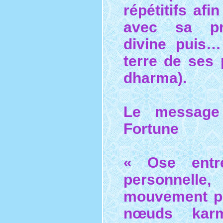
répétitifs afin
avec sa pro
divine puis…
terre de ses
dharma).
Le message
Fortune
« Ose entr
personnel
mouvement po
nœuds karm