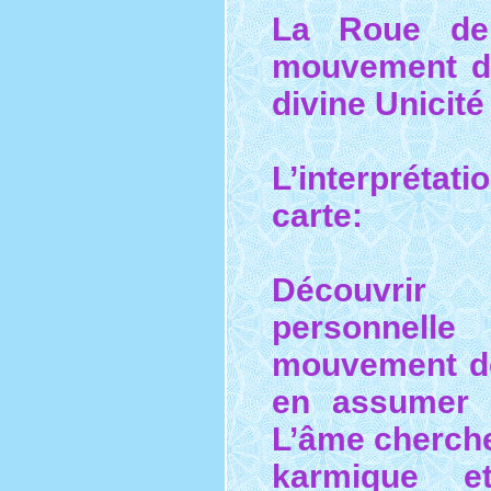
La Roue de
mouvement de 
divine Unicité
L’interprétati
carte:
Découvri
personnell
mouvement de
en assumer 
L’âme cherche
karmique e